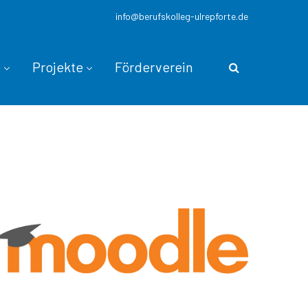
info@berufskolleg-ulrepforte.de
e
Projekte
Förderverein