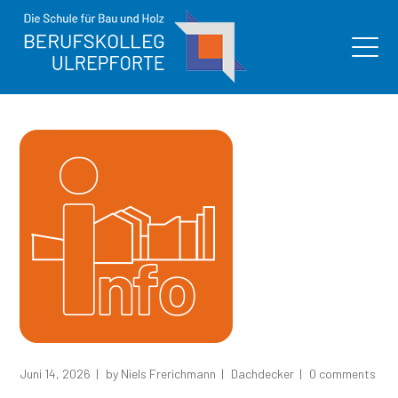
Juni 14, 2026
by
Niels Frerichmann
Dachdecker
0 comments