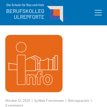
Oktober 12, 2025
by
Niels Frerichmann
Beitragsarchiv
0 comments