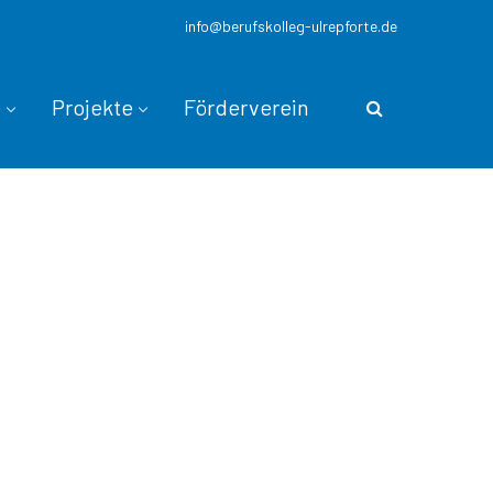
info@berufskolleg-ulrepforte.de
e
Projekte
Förderverein