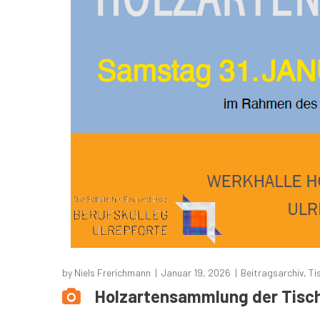
by
Niels Frerichmann
Januar 19, 2026
Beitragsarchiv
,
Ti
Holzartensammlung der Tisch