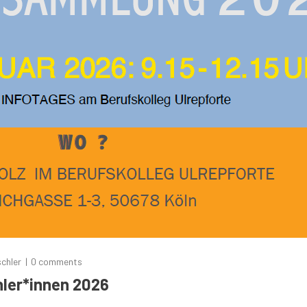
schler
0 comments
ler*innen 2026