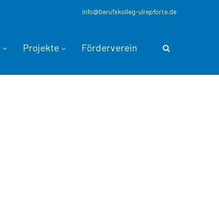
info@berufskolleg-ulrepforte.de
e
Projekte
Förderverein