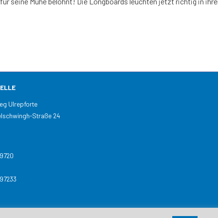
für seine Mühe belohnt! Die Longboards leuchten jetzt richtig in ih
ELLE
skolleg Ulrepforte
lschwingh-Straße 24
n
89720
897233