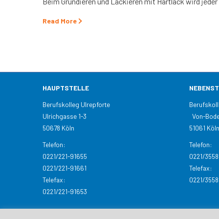
Beim Grundieren und Lackieren mit Hartlack wird jeder 
Read More
HAUPTSTELLE
NEBENST
Berufskolleg Ulrepforte
Beruf
Ulrichgasse 1-3
Von-Bode
50678 Köln
51061 Köl
Telefon:
Telefon:
0221/221-91655
0221/355
0221/221-91661
Telefax:
Telefax:
0221/355
0221/221-91653