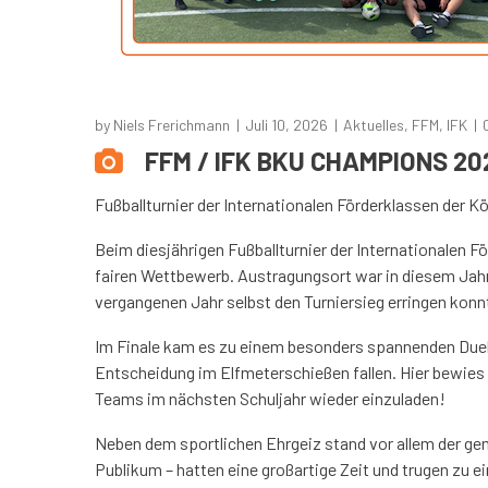
by
Niels Frerichmann
Juli 10, 2026
Aktuelles
,
FFM
,
IFK
FFM / IFK BKU CHAMPIONS 20
Fußballturnier der Internationalen Förderklassen der K
Beim diesjährigen Fußballturnier der Internationalen 
fairen Wettbewerb. Austragungsort war in diesem Jahr
vergangenen Jahr selbst den Turniersieg erringen kon
Im Finale kam es zu einem besonders spannenden Duel
Entscheidung im Elfmeterschießen fallen. Hier bewies d
Teams im nächsten Schuljahr wieder einzuladen!
Neben dem sportlichen Ehrgeiz stand vor allem der gem
Publikum – hatten eine großartige Zeit und trugen zu 