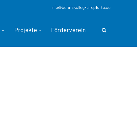
info@berufskolleg-ulrepforte.de
e
Projekte
Förderverein