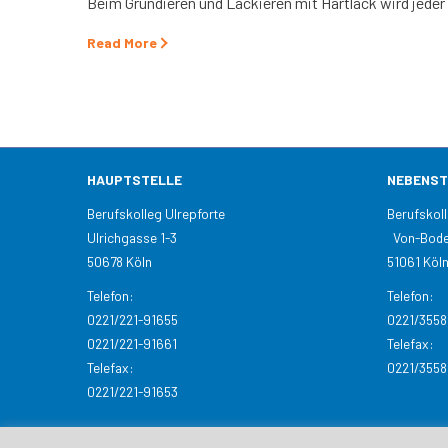
Beim Grundieren und Lackieren mit Hartlack wird jeder 
Read More
HAUPTSTELLE
NEBENST
Berufskolleg Ulrepforte
Beruf
Ulrichgasse 1-3
Von-Bode
50678 Köln
51061 Köl
Telefon:
Telefon:
0221/221-91655
0221/355
0221/221-91661
Telefax:
Telefax:
0221/355
0221/221-91653