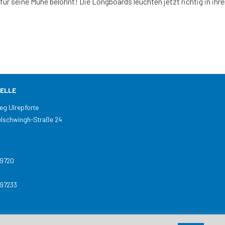
für seine Mühe belohnt! Die Longboards leuchten jetzt richtig in ih
ELLE
skolleg Ulrepforte
lschwingh-Straße 24
n
89720
897233