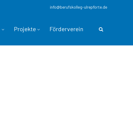
info@berufskolleg-ulrepforte.de
e
Projekte
Förderverein