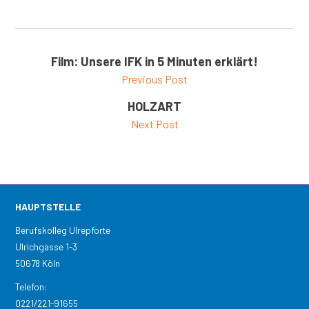
Film: Unsere IFK in 5 Minuten erklärt!
Previous Post
HOLZART
Next Post
HAUPTSTELLE
Berufskolleg Ulrepforte
Ulrichgasse 1-3
50678 Köln
Telefon:
0221/221-91655