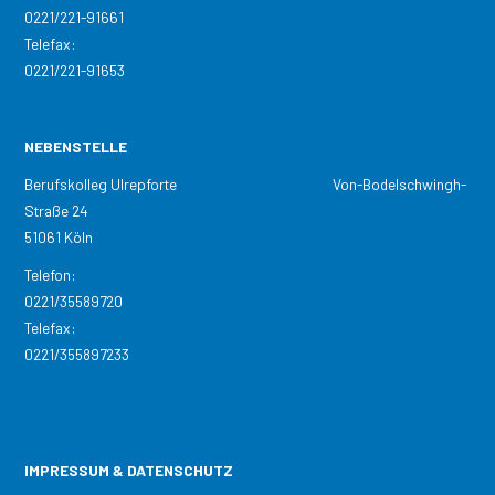
0221/221-91661
Telefax:
0221/221-91653
NEBENSTELLE
Berufskolleg Ulrepforte Von-Bodelschwingh-
Straße 24
51061 Köln
Telefon:
0221/35589720
Telefax:
0221/355897233
IMPRESSUM & DATENSCHUTZ