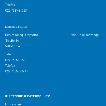
Telefax:
0221/221-91653
NEBENSTELLE
Berufskolleg Ulrepforte Von-Bodelschwingh-
Straße 24
51061 Köln
Telefon:
0221/35589720
Telefax:
0221/355897233
IMPRESSUM & DATENSCHUTZ
Impressum