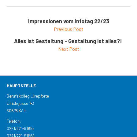
Impressionen vom Infotag 22/23
Previous Post
Alles ist Gestaltung - Gestaltung ist alles?!
Next Post
HAUPTSTELLE
Berufskolleg Ulrepforte
Ulrichgasse 1-3
50678 Köln
Telefon:
0221/221-91655
0221/221-91661