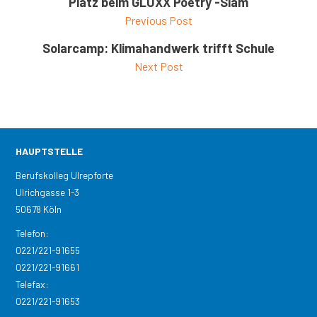
Platz beim GLÜXX Poetry -Slam
Previous Post
Solarcamp: Klimahandwerk trifft Schule
Next Post
HAUPTSTELLE
Berufskolleg Ulrepforte
Ulrichgasse 1-3
50678 Köln
Telefon:
0221/221-91655
0221/221-91661
Telefax:
0221/221-91653