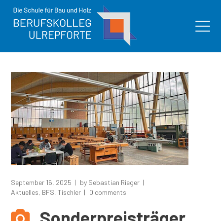
September 16, 2025
by
Sebastian Rieger
Aktuelles
,
BFS
,
Tischler
0 comments
Sonderpreisträger